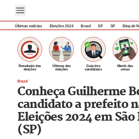
Últimas notícias
Eleições 2024
Brasil
DF
SP
Blog do N
Resultado das
Últimas das
Guia dos
Match das
eleições
eleições
candidatos
urnas
Brasil
Conheça Guilherme Bo
candidato a prefeito n
Eleições 2024 em São 
(SP)