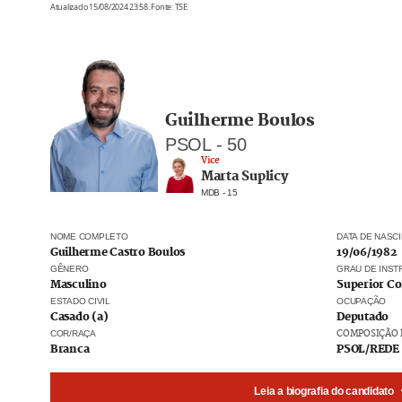
Atualizado 15/08/2024 23:58. Fonte: TSE
Guilherme Boulos
PSOL
-
50
Vice
Marta Suplicy
MDB - 15
NOME COMPLETO
DATA DE NASC
Guilherme Castro Boulos
19/06/1982
GÊNERO
GRAU DE INS
Masculino
Superior C
ESTADO CIVIL
OCUPAÇÃO
Casado (a)
Deputado
COR/RAÇA
COMPOSIÇÃO 
Branca
PSOL/REDE
Leia a biografia do candidato