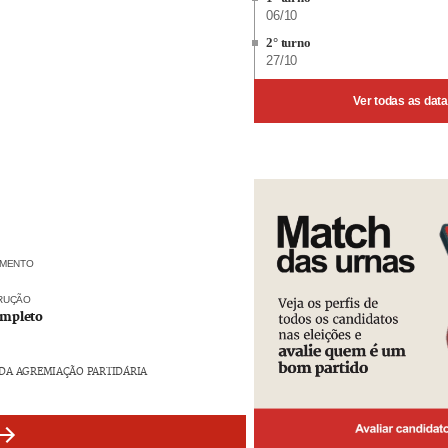
06/10
2° turno
27/10
Ver todas as dat
IMENTO
TRUÇÃO
ompleto
DA AGREMIAÇÃO PARTIDÁRIA