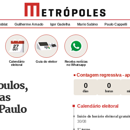
oblat
Guilherme Amado
Igor Gadelha
Mario Sabino
Paulo Cappelli
Calendário
Guia do eleitor
Receba notícias
eleitoral
no Whatsapp
Contagem regressiva - ap
ulos,
0
0
dias
horas
mi
as
Paulo
Calendário eleitoral
Início do horário eleitoral gratui
30/08
1° turno