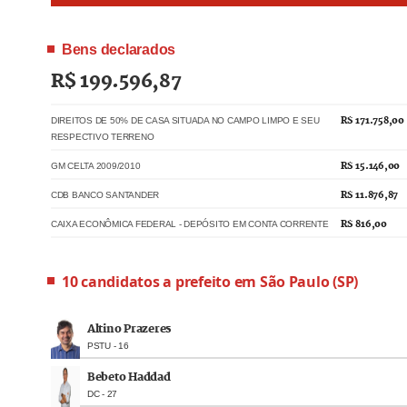
Bens declarados
R$ 199.596,87
DIREITOS DE 50% DE CASA SITUADA NO CAMPO LIMPO E SEU
R$ 171.758,00
RESPECTIVO TERRENO
GM CELTA 2009/2010
R$ 15.146,00
CDB BANCO SANTANDER
R$ 11.876,87
CAIXA ECONÔMICA FEDERAL - DEPÓSITO EM CONTA CORRENTE
R$ 816,00
10
candidatos a
prefeito
em
São Paulo
(
SP
)
Altino Prazeres
PSTU
-
16
Bebeto Haddad
DC
-
27