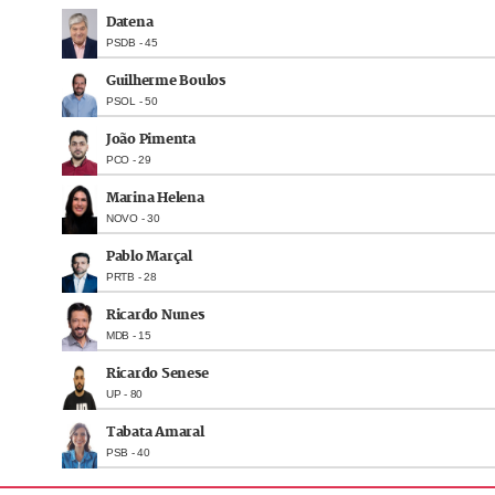
Datena
PSDB
-
45
Guilherme Boulos
PSOL
-
50
João Pimenta
PCO
-
29
Marina Helena
NOVO
-
30
Pablo Marçal
PRTB
-
28
Ricardo Nunes
MDB
-
15
Ricardo Senese
UP
-
80
Tabata Amaral
PSB
-
40